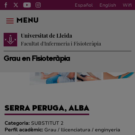
Español
English
Wifi
MENU
Universitat de Lleida
Facultat d'Infermeria i Fisioteràpia
Grau en Fisioteràpia
SERRA PERUGA, ALBA
Categoria:
SUBSTITUT 2
Perfil acadèmic:
Grau / llicenciatura / enginyeria