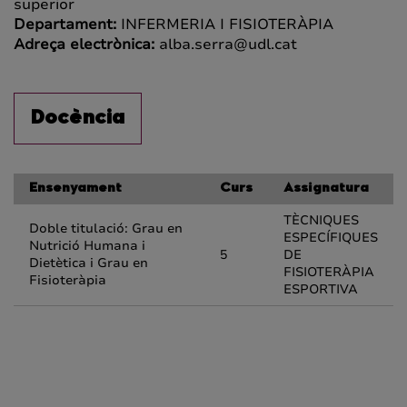
superior
Departament:
INFERMERIA I FISIOTERÀPIA
Adreça electrònica:
alba.serra@udl.cat
Docència
Ensenyament
Curs
Assignatura
TÈCNIQUES
Doble titulació: Grau en
ESPECÍFIQUES
Nutrició Humana i
5
DE
Dietètica i Grau en
FISIOTERÀPIA
Fisioteràpia
ESPORTIVA