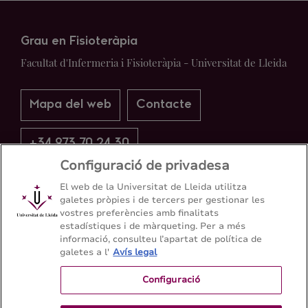
Grau en Fisioteràpia
Facultat d'Infermeria i Fisioteràpia - Universitat de Lleida
Mapa del web
Contacte
+34 973 70 24 30
Configuració de privadesa
El web de la Universitat de Lleida utilitza
galetes pròpies i de tercers per gestionar les
vostres preferències amb finalitats
estadístiques i de màrqueting. Per a més
informació, consulteu l’apartat de política de
galetes a l'
Avís legal
Configuració