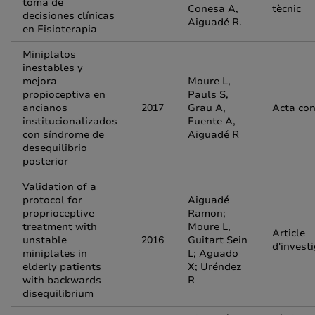
toma de
Conesa A,
tècnic
decisiones clínicas
Aiguadé R.
en Fisioterapia
Miniplatos
inestables y
mejora
Moure L,
propioceptiva en
Pauls S,
ancianos
2017
Grau A,
Acta co
institucionalizados
Fuente A,
con síndrome de
Aiguadé R
desequilibrio
posterior
Validation of a
protocol for
Aiguadé
proprioceptive
Ramon;
treatment with
Moure L,
Article
unstable
2016
Guitart Sein
d'invest
miniplates in
L; Aguado
elderly patients
X; Uréndez
with backwards
R
disequilibrium