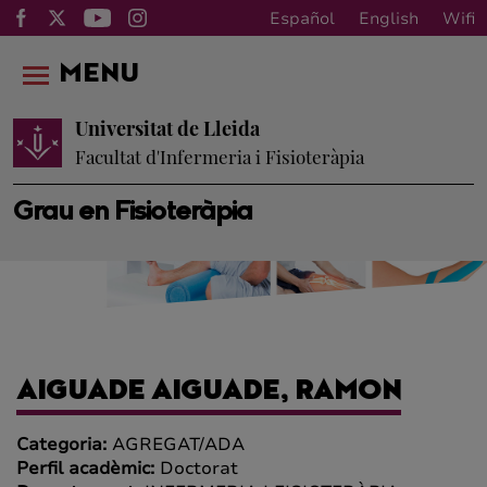
Español
English
Wifi
MENU
Universitat de Lleida
Facultat d'Infermeria i Fisioteràpia
Grau en Fisioteràpia
AIGUADE AIGUADE, RAMON
Categoria:
AGREGAT/ADA
Perfil acadèmic:
Doctorat