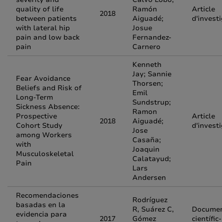
quality of life
Ramón
Article
2018
between patients
Aiguadé;
d'invest
with lateral hip
Josue
pain and low back
Fernandez-
pain
Carnero
Kenneth
Jay; Sannie
Fear Avoidance
Thorsen;
Beliefs and Risk of
Emil
Long-Term
Sundstrup;
Sickness Absence:
Ramon
Prospective
Article
2018
Aiguadé;
Cohort Study
d'invest
Jose
among Workers
Casaña;
with
Joaquin
Musculoskeletal
Calatayud;
Pain
Lars
Andersen
Recomendaciones
Rodríguez
basadas en la
R, Suárez C,
Docume
evidencia para
2017
Gómez
científic-