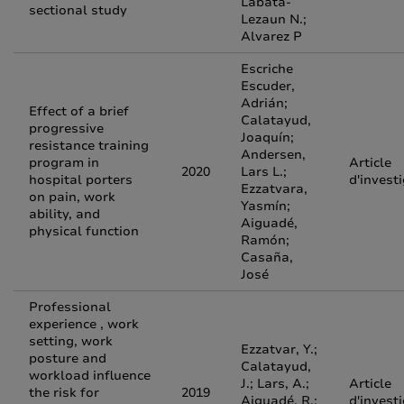
Labata-
sectional study
Lezaun N.;
Alvarez P
Escriche
Escuder,
Adrián;
Effect of a brief
Calatayud,
progressive
Joaquín;
resistance training
Andersen,
program in
Article
2020
Lars L.;
hospital porters
d'invest
Ezzatvara,
on pain, work
Yasmín;
ability, and
Aiguadé,
physical function
Ramón;
Casaña,
José
Professional
experience , work
setting, work
Ezzatvar, Y.;
posture and
Calatayud,
workload influence
J.; Lars, A.;
Article
the risk for
2019
Aiguadé, R.;
d'invest