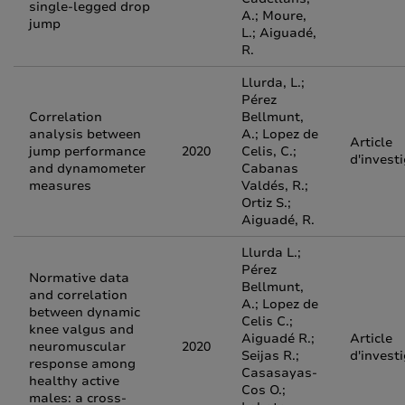
single-legged drop
A.; Moure,
jump
L.; Aiguadé,
R.
Llurda, L.;
Pérez
Correlation
Bellmunt,
analysis between
A.; Lopez de
Article
jump performance
2020
Celis, C.;
d'invest
and dynamometer
Cabanas
measures
Valdés, R.;
Ortiz S.;
Aiguadé, R.
Llurda L.;
Pérez
Normative data
Bellmunt,
and correlation
A.; Lopez de
between dynamic
Celis C.;
knee valgus and
Aiguadé R.;
Article
neuromuscular
2020
Seijas R.;
d'invest
response among
Casasayas-
healthy active
Cos O.;
males: a cross-