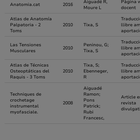
Aiguadé R,
Pàgina 
Anatomia.cat
2016
Moure L
docent
Atlas de Anatomía
Traducci
Palpatoria - 2
2010
Tixa, S
llibre a
Toms
aportaci
Traducci
Las Tensiones
Peninou, G;
2010
llibre a
Musculares
Tixa, S
aportaci
Atlas de Técnicas
Tixa, S;
Traducci
Osteoptáticas del
2010
Ebenneger,
llibre a
Raquis - 3 Toms
R
aportaci
Aiguadé
Techniques de
Ramon;
Article 
crochetage
Pons
2008
revista
instrumental
Patrick;
divulgat
myofasciale.
Rubi
Francesc,