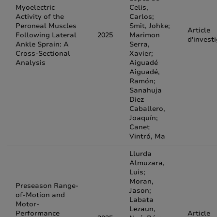
Myoelectric
Celis,
Activity of the
Carlos;
Peroneal Muscles
Smit, Johke;
Article
Following Lateral
2025
Marimon
d'invest
Ankle Sprain: A
Serra,
Cross-Sectional
Xavier;
Analysis
Aiguadé
Aiguadé,
Ramón;
Sanahuja
Diez
Caballero,
Joaquín;
Canet
Vintró, Ma
Llurda
Almuzara,
Luis;
Moran,
Preseason Range-
Jason;
of-Motion and
Labata
Motor-
Lezaun,
Performance
Article