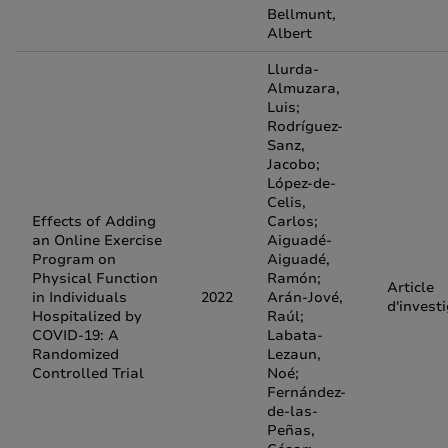
Bellmunt,
Albert
Llurda-
Almuzara,
Luis;
Rodríguez-
Sanz,
Jacobo;
López-de-
Celis,
Effects of Adding
Carlos;
an Online Exercise
Aiguadé-
Program on
Aiguadé,
Physical Function
Ramón;
Article
in Individuals
2022
Arán-Jové,
d'invest
Hospitalized by
Raúl;
COVID-19: A
Labata-
Randomized
Lezaun,
Controlled Trial
Noé;
Fernández-
de-las-
Peñas,