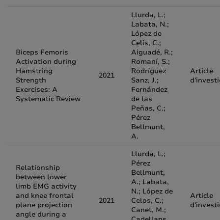
Llurda, L.;
Labata, N.;
López de
Celis, C.;
Biceps Femoris
Aiguadé, R.;
Activation during
Romaní, S.;
Hamstring
Rodríguez
Article
2021
Strength
Sanz, J.;
d'invest
Exercises: A
Fernández
Systematic Review
de las
Peñas, C.;
Pérez
Bellmunt,
A.
Llurda, L.;
Pérez
Relationship
Bellmunt,
between lower
A.; Labata,
limb EMG activity
N.; López de
and knee frontal
Article
2021
Celos, C.;
plane projection
d'invest
Canet, M.;
angle during a
Cadellans,