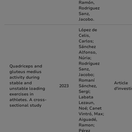
Ramón,
Rodriguez
Sanz,
Jacobo.
López de
Celis,
Carlos;
Sánchez
Alfonso,
Núria;
Rodríguez
Quadriceps and
Sanz,
gluteus medius
Jacobo;
activity during
Romaní
stable and
Article
2023
Sánchez,
unstable loading
d'invest
Sergi;
exercises in
Labata
athletes. A cross‐
Lezaun,
sectional study
Noé; Canet
Vintró, Max;
Aiguadé,
Ramon;
Pérez