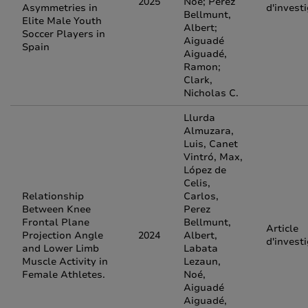
2025
Noé; Pérez
Asymmetries in
d'invest
Bellmunt,
Elite Male Youth
Albert;
Soccer Players in
Aiguadé
Spain
Aiguadé,
Ramon;
Clark,
Nicholas C.
Llurda
Almuzara,
Luis, Canet
Vintró, Max,
López de
Celis,
Relationship
Carlos,
Between Knee
Perez
Frontal Plane
Bellmunt,
Article
Projection Angle
2024
Albert,
d'invest
and Lower Limb
Labata
Muscle Activity in
Lezaun,
Female Athletes.
Noé,
Aiguadé
Aiguadé,