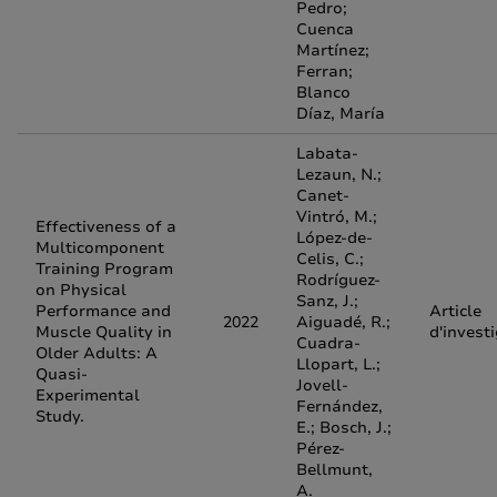
Pedro;
Cuenca
Martínez;
Ferran;
Blanco
Díaz, María
Labata-
Lezaun, N.;
Canet-
Vintró, M.;
Effectiveness of a
López-de-
Multicomponent
Celis, C.;
Training Program
Rodríguez-
on Physical
Sanz, J.;
Performance and
Article
2022
Aiguadé, R.;
Muscle Quality in
d'invest
Cuadra-
Older Adults: A
Llopart, L.;
Quasi-
Jovell-
Experimental
Fernández,
Study.
E.; Bosch, J.;
Pérez-
Bellmunt,
A.