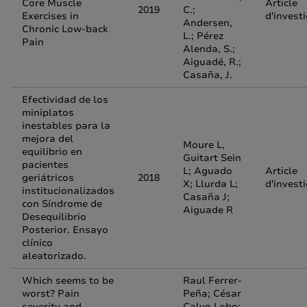
Core Muscle
Article
2019
C.;
Exercises in
d'invest
Andersen,
Chronic Low-back
L.; Pérez
Pain
Alenda, S.;
Aiguadé, R.;
Casaña, J.
Efectividad de los
miniplatos
inestables para la
mejora del
Moure L,
equilibrio en
Guitart Sein
pacientes
L; Aguado
Article
geriátricos
2018
X; Llurda L;
d'invest
institucionalizados
Casaña J;
con Síndrome de
Aiguade R
Desequilibrio
Posterior. Ensayo
clínico
aleatorizado.
Which seems to be
Raul Ferrer-
worst? Pain
Peña; César
severity and
Calvo Lobo;