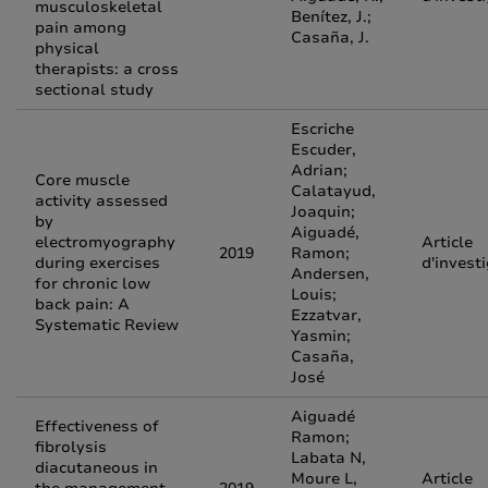
musculoskeletal
Benítez, J.;
pain among
Casaña, J.
physical
therapists: a cross
sectional study
Escriche
Escuder,
Adrian;
Core muscle
Calatayud,
activity assessed
Joaquin;
by
Aiguadé,
electromyography
Article
2019
Ramon;
during exercises
d'invest
Andersen,
for chronic low
Louis;
back pain: A
Ezzatvar,
Systematic Review
Yasmin;
Casaña,
José
Aiguadé
Effectiveness of
Ramon;
fibrolysis
Labata N,
diacutaneous in
Moure L,
Article