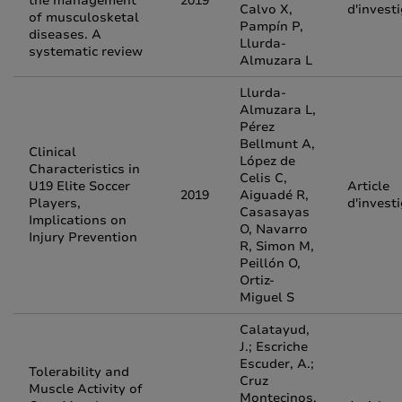
the management
2019
Calvo X,
d'invest
of musculosketal
Pampín P,
diseases. A
Llurda-
systematic review
Almuzara L
Llurda-
Almuzara L,
Pérez
Bellmunt A,
Clinical
López de
Characteristics in
Celis C,
U19 Elite Soccer
Article
2019
Aiguadé R,
Players,
d'invest
Casasayas
Implications on
O, Navarro
Injury Prevention
R, Simon M,
Peillón O,
Ortiz-
Miguel S
Calatayud,
J.; Escriche
Escuder, A.;
Tolerability and
Cruz
Muscle Activity of
Montecinos,