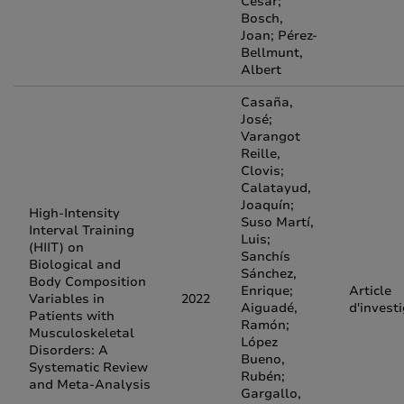
César;
Bosch,
Joan; Pérez-
Bellmunt,
Albert
Casaña,
José;
Varangot
Reille,
Clovis;
Calatayud,
Joaquín;
High-Intensity
Suso Martí,
Interval Training
Luis;
(HIIT) on
Sanchís
Biological and
Sánchez,
Body Composition
Enrique;
Article
Variables in
2022
Aiguadé,
d'invest
Patients with
Ramón;
Musculoskeletal
López
Disorders: A
Bueno,
Systematic Review
Rubén;
and Meta-Analysis
Gargallo,