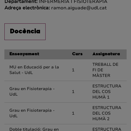
Departament:
INFERMERIA I FISIOTERÀPIA
Adreça electrònica:
ramon.aiguade@udl.cat
Docència
Ensenyament
Curs
Assignatura
TREBALL DE
MU en Educació per a la
1
FI DE
Salut - UdL
MÀSTER
ESTRUCTURA
Grau en Fisioterapia -
1
DEL COS
UdL
HUMÀ 1
ESTRUCTURA
Grau en Fisioterapia -
1
DEL COS
UdL
HUMÀ 2
Doble titulació: Grau en
ESTRUCTURA